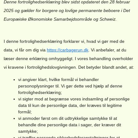
Denne fortrolighedserklæring blev sidst opdateret den 28 februar
2025 og gælder for borgere og lovlige permanente beboere i Det
Europæiske Økonomiske Samarbejdsområde og Schweiz.
I denne fortrolighedserklæring forklarer vi, hvad vi gør med de
data, vi får om dig via
https://carbagerun.dk
. Vi anbefaler, at du
læser denne erklæring omhyggeligt. I vores behandling overholder
vi kravene i fortrolighedslovgivningen. Det betyder blandt andet, at:
vi angiver klart, hvilke formål vi behandler
personoplysninger til. Vi gør dette ved hjælp af denne
fortrolighedserklæring;
vi sigter mod at begrænse vores indsamling af personlige
data til kun de personlige data, der kræves til legitime
formål;
vi anmoder først om dit udtrykkelige samtykke til at
behandle dine personlige data i sager, der kræver dit
samtykke;
vi træffer passende sikkerhedsforanstaltninger for at