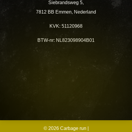
Siebrandsweg 5,
7812 BB Emmen, Nederland
KVK: 51120968
BTW-nr: NL823098904B01
© 2026 Carbage run
|