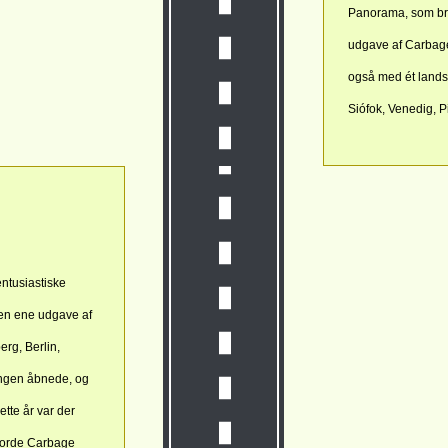
Panorama, som brag
udgave af Carbage
også med ét landsk
Siófok, Venedig, 
tusiastiske
den ene udgave af
rg, Berlin,
dingen åbnede, og
ette år var der
jorde Carbage