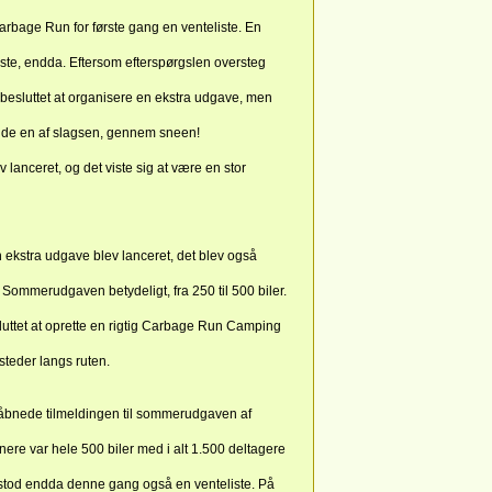
rbage Run for første gang en venteliste. En
ste, endda. Eftersom efterspørgslen oversteg
r besluttet at organisere en ekstra udgave, men
de en af slagsen, gennem sneen!
 lanceret, og det viste sig at være en stor
 ekstra udgave blev lanceret, det blev også
e Sommerudgaven betydeligt, fra 250 til 500 biler.
luttet at oprette en rigtig Carbage Run Camping
ssteder langs ruten.
åbnede tilmeldingen til sommerudgaven af
nere var hele 500 biler med i alt 1.500 deltagere
opstod endda denne gang også en venteliste. På