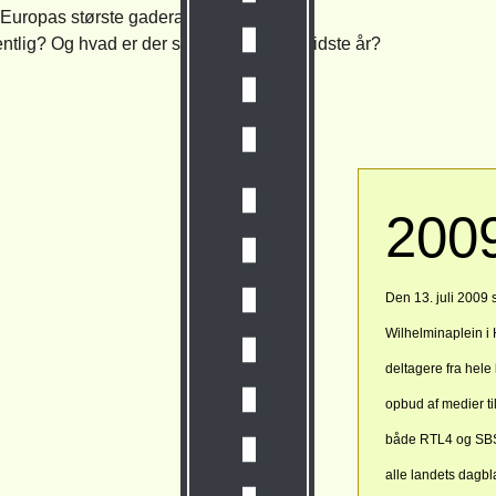
Europas største gaderally.
lig? Og hvad er der sket i løbet af de sidste år?
200
Den 13. juli 2009 
Wilhelminaplein i 
deltagere fra hele 
opbud af medier ti
både RTL4 og SBS6
alle landets dagbl