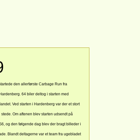
9
startede den allerførste Carbage Run fra
Hardenberg. 64 biler deltog i starten med
landet. Ved starten i Hardenberg var der et stort
l stede. Om aftenen blev starten udsendt på
, og den følgende dag blev der bragt billeder i
ade. Blandt deltagerne var et team fra ugebladet