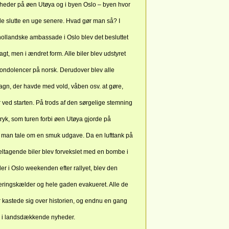
eder på øen Utøya og i byen Oslo – byen hvor
e slutte en uge senere. Hvad gør man så? I
llandske ambassade i Oslo blev det besluttet
agt, men i ændret form. Alle biler blev udstyret
ondolencer på norsk. Derudover blev alle
gn, der havde med vold, våben osv. at gøre,
ler ved starten. På trods af den sørgelige stemning
tryk, som turen forbi øen Utøya gjorde på
 man tale om en smuk udgave. Da en lufttank på
deltagende biler blev forvekslet med en bombe i
r i Oslo weekenden efter rallyet, blev den
ingskælder og hele gaden evakueret. Alle de
 kastede sig over historien, og endnu en gang
i landsdækkende nyheder.