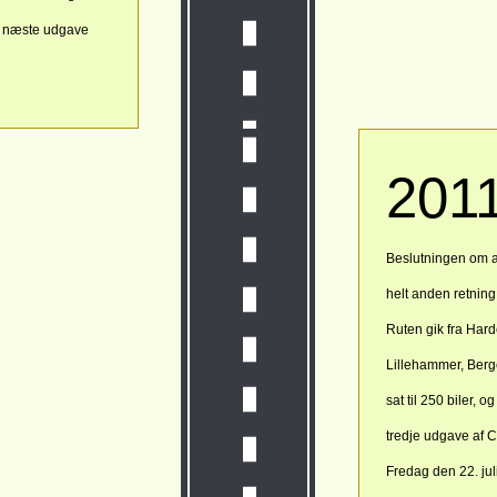
n næste udgave
201
Beslutningen om 
helt anden retnin
Ruten gik fra Har
Lillehammer, Berg
sat til 250 biler, o
tredje udgave af C
Fredag den 22. jul