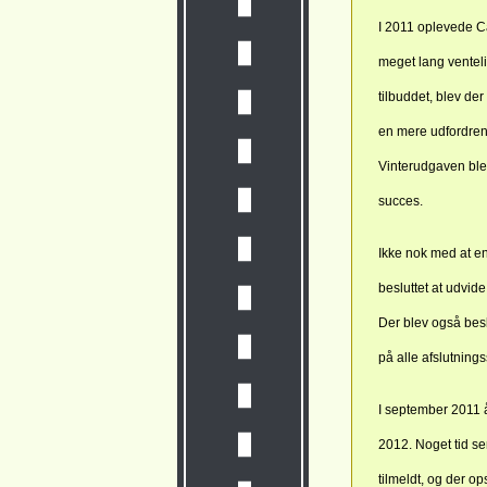
I 2011 oplevede Ca
meget lang venteli
tilbuddet, blev de
en mere udfordren
Vinterudgaven blev
succes.
Ikke nok med at en
besluttet at udvid
Der blev også bes
på alle afslutning
I september 2011 
2012. Noget tid se
tilmeldt, og der 