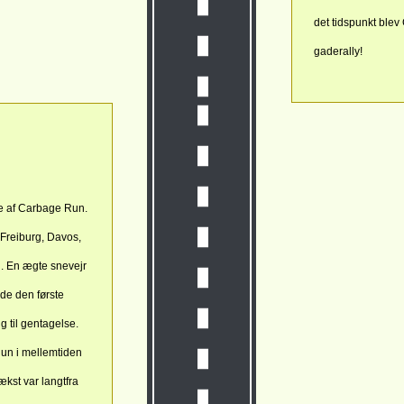
det tidspunkt ble
gaderally!
ve af Carbage Run.
 Freiburg, Davos,
l. En ægte snevejr
de den første
 til gentagelse.
un i mellemtiden
ækst var langtfra