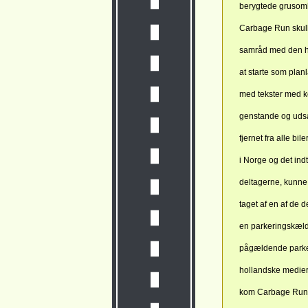
berygtede grusomh
Carbage Run skull
samråd med den ho
at starte som planl
med tekster med k
genstande og udsa
fjernet fra alle bi
i Norge og det ind
deltagerne, kunne
taget af en af de 
en parkeringskælde
pågældende parker
hollandske medier
kom Carbage Run 